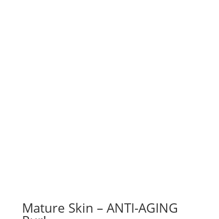
beste
Sofortwirkung
sichtbare Wow
– Effekte
höchst konzentrierten
Aktivstoffen gegen die ersten Anzeichen der
Hautalterung
jugendliche Frische
strahlendes Hautbild
Mature Skin – ANTI-AGING