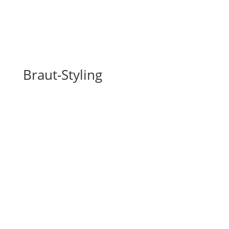
Braut-Styling
Hautvorbereitung für Ihren Tag
Reinigung, Peeling, Augenbrauen korrigieren,
Ampulle, Maske
Maniküre mit Lack
Pediküre mit Lack
Braut Make-up (inkl. Probe Make-up)
Make up für Braut Mutter, Trauzeugin – 30,-€