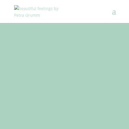
NUR DAS BESTE FÜR SIE!
Der Ausdruck Kosmetik bezeichnet die Körper-
und Schönheitspflege bzw. die Erhaltung,
Wiederherstellung oder gar Verbesserung der
Schönheit des menschlichen Körpers.
Generell soll Kosmetik nicht nur verschönernd
wirken, sondern mindestens ebenso das
Lebensgefühl steigern.
Das Zieren und Pflegen des Körpers ist so alt
wie die Menschheit selbst.