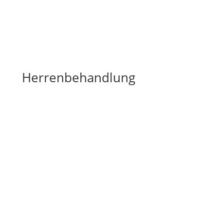
Herrenbehandlung
MEN – Prestigepflege Für IHN
MANAGER FITNESS